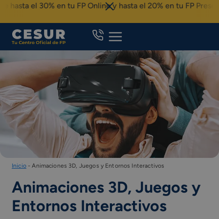
Saltar
l 30% en tu FP Online y hasta el 20% en tu FP Presencial par
al
contenido
Inicio
-
Animaciones 3D, Juegos y Entornos Interactivos
Animaciones 3D, Juegos y
Entornos Interactivos