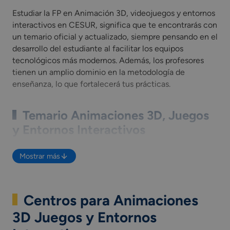
Estudiar la FP en Animación 3D, videojuegos y entornos
interactivos en CESUR, significa que te encontrarás con
un temario oficial y actualizado, siempre pensando en el
desarrollo del estudiante al facilitar los equipos
tecnológicos más modernos. Además, los profesores
tienen un amplio dominio en la metodología de
enseñanza, lo que fortalecerá tus prácticas.
Temario Animaciones 3D, Juegos
y Entornos Interactivos
A continuación, te mostramos las
asignaturas de
Mostrar más
Técnico Superior en Animaciones 3D Juegos y
Entornos Interactivos
que verás durante tu Formación
académica, pero si deseas saber más, puedes descargar
Centros para Animaciones
la guía informativa.
Proyectos de animación audiovisual 2D y 3D.
3D Juegos y Entornos
Diseño, dibujo y modelado para animación.