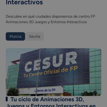
Interactivos
Animación de elementos 2D y 3D.
Color, iluminación y acabados 2D y 3D.
Proyectos de juegos y entornos interactivos.
Descubre en qué ciudades disponemos de centro FP
Desarrollo de proyectos multimedia interactivos.
Animaciones 3D Juegos y Entornos Interactivos
Desarrollo de entornos interactivos multidispositivo.
Desarrollo del montaje y postproducción de
audiovisuales.
Murcia
Sevilla
Proyectos de animaciones 3D, juegos y entornos
interactivos.
Formación y orientación laboral.
Empresa e iniciativa emprendedora.
Formación en centro de trabajo.
Tu ciclo de Animaciones 3D,
Juegos y Entornos Interactivos en